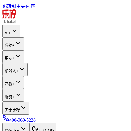
跳转到主要内容
AI+
数据+
用友+
机器人+
产教+
服务+
关于乐柠
400-960-5228
简体中文
切换主题